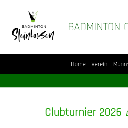
BADMINTON 
Home
Verein
Mann
Clubturnier 2026 