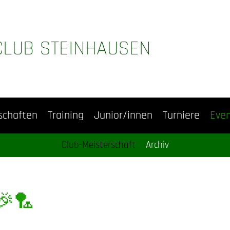
CLUB STEINHAUSEN
schaften
Training
Junior/innen
Turniere
Eve
Club-Meisterschaft
Archiv
🎉🏸