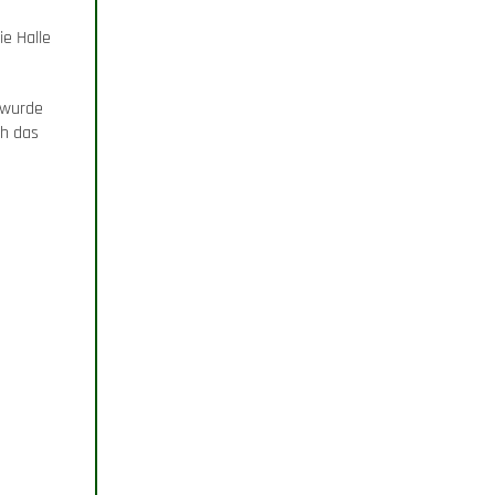
ie Halle
 wurde
ch das